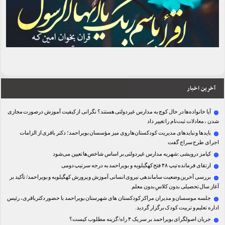
آخرین اخبار
آیا خانواده‌ها در حال کوچ به مدارس غیردولتی هستند؟ نگرانی از کیفیت آموزش درصورت مجازی
شدن ، معادلات ثبت‌نام را تغییر داد
بایدها و نبایدهای مدیریت کودکستان‌ها روی میز مؤسسان بویراحمد؛ دکتر باقری از الزامات
اجرای طرح سراج گفت
کیامز درویشی :شهریه مدارس غیردولتی بر اساس شاخص‌ها تعیین می‌شود
ارتقای فرمانده تیپ ۴۸ فتح کهگیلویه و بویراحمد به درجه سرتیپ دومی
بررسی آخرین وضعیت ساماندهی نیروی انسانی آموزش و پرورش کهگیلویه و بویراحمد/ تأکید بر
آغاز سال تحصیلی بدون کلاسِ بدون معلم
جلسه موسسان و مدیران مراکز کودکستان های شهرستان بویراحمد با حضور دکترباقری، رئیس
اداره تعلیم و تربیت کودک برگزار گردید.
جریان اصولگرای بویراحمد بر سر یک ۴ راه/ گزینه مطلوب کیست؟