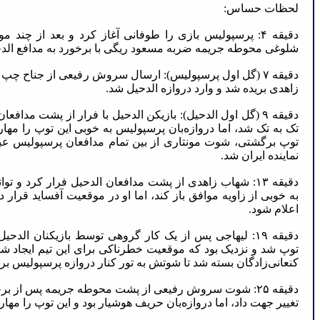
لحظات حساس:
دقیقه ۴: پرسپولیس بازی را طوفانی آغاز کرد و بعد از چند 
شلوغی محوطه جریمه ضربه مسعود ریگی با برخورد به مدافع الدح
دقیقه ۷ (گل اول پرسپولیس): ارسال سروش رفیعی از جناح 
زاهدی بریده شد و وارد دروازه الدحیل شد.
دقیقه ۹ (گل اول الدحیل): بازیکن الدحیل با فرار از پشت مدافعا
تک به تک شد، اما دروازه‌بان پرسپولیس به خوبی این توپ را مهار
توپ برگشتی، شوت مونتاری از بین تمام مدافعان پرسپولیس عبو
نماینده ایران شد.
دقیقه ۱۳: شهاب زاهدی از پشت مدافعان الدحیل فرار کرد و 
به خوبی از زاویه موافق باز کند، اما او در موقعیت آفساید قرار 
اعلام شود.
دقیقه ۱۹: لیهاجی پس از یک کار گروهی توسط بازیکنان ال
توپ شد و نزدیک بود که موقعیت خطرناکی برای این تیم ایجاد شود
کنعانی‌زادگان بسته شد تا شوتش به تور کنار دروازه پرسپولیس برخ
دقیقه ۲۵: شوت سروش رفیعی از پشت محوطه جریمه پس از برخ
تغییر جهت داد، اما دروازه‌بان حریف هوشیار بود و این توپ را مهار 