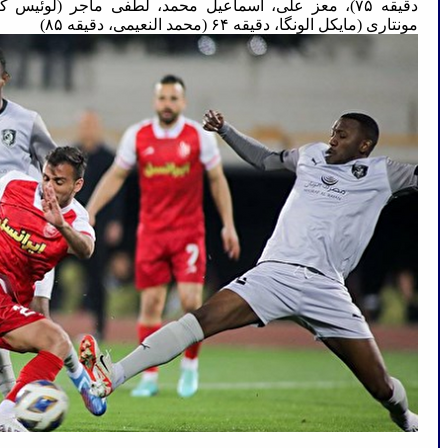
مونتاری (مایکل الونگا، دقیقه ۶۴ (محمد النعیمی، دقیقه ۸۵)