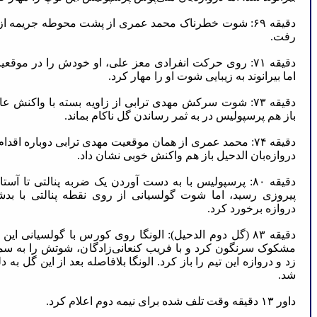
دقیقه ۶۹: شوت خطرناک محمد عمری از پشت محوطه جریمه از 
رفت.
دقیقه ۷۱: روی حرکت انفرادی معز علی، او خودش را در موق
اما بیرانوند به زیبایی شوت او را مهار کرد.
دقیقه ۷۳: شوت سرکش مهدی ترابی از زاویه بسته با واکنش ع
باز هم پرسپولیس در به ثمر رساندن گل ناکام بماند.
دقیقه ۷۴: محمد عمری از همان موقعیت مهدی ترابی دوباره اقد
دروازه‌بان الدحیل باز هم واکنش خوبی نشان داد.
دقیقه ۸۰: پرسپولیس با به دست آوردن یک ضربه پنالتی تا آس
پیروزی رسید، اما شوت گولسیانی از روی نقطه پنالتی با بد
دروازه برخورد کرد.
دقیقه ۸۳ (گل دوم الدحیل): الونگا روی کورس با گولسیانی ای
مشکوک سرنگون کرد و با فریب کنعانی‌زادگان، شوتش را به س
زد و دروازه این تیم را باز کرد. الونگا بلافاصله بعد از این گل 
شد.
داور ۱۳ دقیقه وقت تلف شده برای نیمه دوم اعلام کرد.