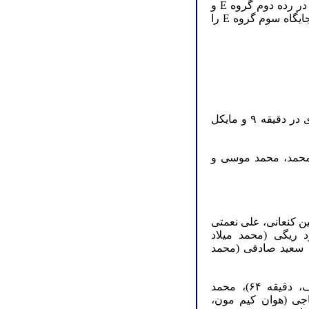
با این نتیجه پرسپولیس ۸ امتیازی باقی ماند و با تفاضل گل صفر در رده دوم گروه E و
رده پنجم در بین تیم‌های دوم قرار گرفت. الدحیل هم با ۷ امتیاز جایگاه سوم گروه E را
گل‌ها: شهاب زاهدی در دقیقه ۷ برای پرسپولیس و محمد مونتاری در دقیقه ۹ و مایکل
 محمد، محمد موسی و
ن کنعانی، علی نعمتی
لی‌فر، مسعود ریگی (محمد میلاد
رابی، سعید صادقی (محمد
ترکیب الدحیل قطر: صلاح زکریا، ابراهیما بامبا (کریم بوضیاف، دقیقه ۶۴)، محمد
جی (هوان کیم مون،