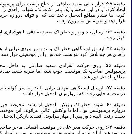
دقیقه ۲۷: فرار عالی سعید صادقی از جناح راست برای پر
ایجاد کرد. او در این صحنه با یک پاس کات بک، شهاب زاهدی ر
کرد، اما فشار مدافع الدحیل باعث شد که او نتواند دروازه ح
قرار دهد و ضربه‌اش به بیرون رفت.
دقیقه ۴۳: ارسال تند و تیز و خطرناک سعید صادقی با هوشیاری 
کرنر رفت.
دقیقه ۴۵: ارسال ایستگاهی خطرناک و تند و تیز مهدی ترابی ا
زاهدی هر چه تلاش کرد نتوانست خودش را در موقعیتی قرار دهد که 
دقیقه ۵۵: روی حرکت انفرادی سعید صادقی به داخل م
پرسپولیس صاحب یک موقعیت خوب شد، اما ضربه سعید صادق
مدافع الدحیل دور شد.
دقیقه ۵۷: ارسال ایستگاهی مهدی ترابی با ضربه سر گولسیا
درست به جایی رفت که دروازه‌بان الدحیل قرار داشت.
دقیقه ۶۰: شوت خطرناک بازیکن الدحیل از پشت محوطه جری
دروازه پرسپولیس بود، اما با واکنش عالی بیرانوند، این موقع
دست رفت. البته داور پس از مهار بیرانوند، آفساید بازیکن الدحیل ر
دقیقه ۶۴: روی حرکت معز علی در موقعیت آفساید، ماجر صاح
بیرانوند شد، اما دروازه‌بان ملی‌پوش پرسپولیس این توپ را مهار کر