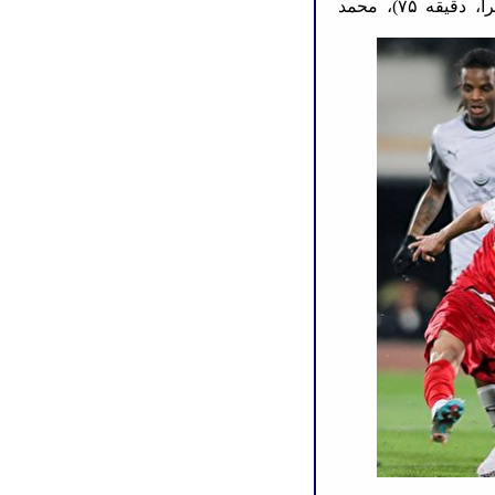
دقیقه ۷۵)، معز علی، اسماعیل محمد، لطفی ماجر (لوئیس کرا، دقیقه ۷۵)، محمد