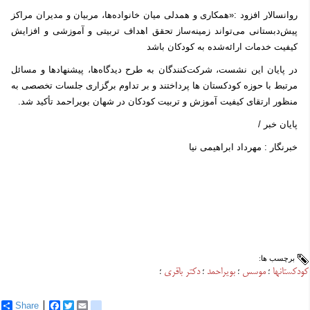
روانسالار افزود :«همکاری و همدلی میان خانواده‌ها، مربیان و مدیران مراکز
پیش‌دبستانی می‌تواند زمینه‌ساز تحقق اهداف تربیتی و آموزشی و افزایش
کیفیت خدمات ارائه‌شده به کودکان باشد
در پایان این نشست، شرکت‌کنندگان به طرح دیدگاه‌ها، پیشنهادها و مسائل
مرتبط با حوزه کودکستان ها پرداختند و بر تداوم برگزاری جلسات تخصصی به
منظور ارتقای کیفیت آموزش و تربیت کودکان در شهان بویراحمد تأکید شد.
پایان خبر /
خبرنگار : مهرداد ابراهیمی نیا
برچسب ها:
کودکستانها
موسس
بویراحمد
دکتر باقری
؛
؛
؛
؛
Share
Facebook
Twitter
Email
delicious