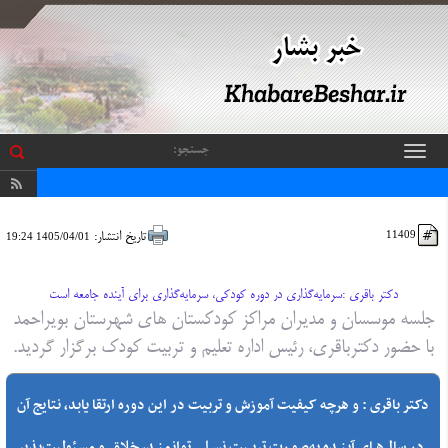
باز
و
بسته
کردن
منو
11409
تاریخ انتشار:
1405/04/01 19:24
دکتر باقری :سرمایه‌گذاری در دوره کودکی، سرمایه‌گذاری برای آینده جامعه است
جلسه موسسان و مدیران مراکز کودکستان های شهرستان بویراحمد
با حضور دکترباقری، رئیس اداره تعلیم و تربیت کودک برگزار گردید.
دکتر باقری : و هرچه کیفیت آموزش و تربیت در این دوره ارتقا یابد، نتایج آن
در سال‌های آینده به‌صورت تربیت نسلی توانمند، خلاق و مسئولیت‌پذیر