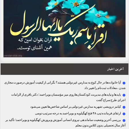
آخرین اخبار
آیا خانواده‌ها در حال کوچ به مدارس غیردولتی هستند؟ نگرانی از کیفیت آموزش درصورت مجازی
شدن ، معادلات ثبت‌نام را تغییر داد
بایدها و نبایدهای مدیریت کودکستان‌ها روی میز مؤسسان بویراحمد؛ دکتر باقری از الزامات
اجرای طرح سراج گفت
کیامز درویشی :شهریه مدارس غیردولتی بر اساس شاخص‌ها تعیین می‌شود
ارتقای فرمانده تیپ ۴۸ فتح کهگیلویه و بویراحمد به درجه سرتیپ دومی
بررسی آخرین وضعیت ساماندهی نیروی انسانی آموزش و پرورش کهگیلویه و بویراحمد/ تأکید بر
آغاز سال تحصیلی بدون کلاسِ بدون معلم