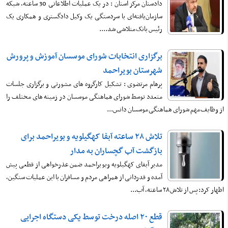
دادستان مرکز استان : در یک عملیات اطلاعاتی 30 ساعته، شبکه
سازمان‌یافته‌ای با سردستگی یک وکیل دادگستری و همکاری یک
رئیس بانک متلاشی شد....
برگزاری انتخابات شورای موسسان آموزش و پرورش
شهرستان بویراحمد
پرهام مرتضوی : تشکیل کارگروه های مشورتی و برگزاری جلسات
متعدد توسط شورای هماهنگی موسسان در زمینه های مختلف را
از وظایف مهم شورای هماهنگی موسسان دانس...
تلاش ۲۸ ساعته آبفا کهگیلویه و بویراحمد برای
بازگشت آب گچساران به مدار
مدیر آبفای کهگیلویه وبویراحمد ضمن عذرخواهی از قطعی پیش
آمده و قدردانی از همراهی مردم و مسافران با این عملیات سنگین،
اظهار کرد: پس از تلاش ۲۸ ساعته، آب...
قطع ۲۰ اصله درخت توسط یکی دستگاه اجرایی