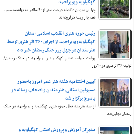
کهگیلویه وبویراحمد
چرا این سازمان ۲۰ اصله درخت بیش از ۴۰ ساله را به بهانه سدمعبر،
قطع یا از ریشه در آورده‌اند
رئیس حوزه هنری انقلاب اسلامی استان
کهگیلویه‌وبویراحمد از اجرای ۳۶۰ اثر هنری توسط
هنرمندان در چهل روز جنگ‌رمضان خبر داد
روایت حماسه عشایر کهگیلویه و بویراحمد در جنگ رمضان/
تولید۳۶۰ اثر هنری در ۴۰ روز
آییین اختتامیه هفته هنر عصر امروز باحضور
مسیولین استانی،هنرمندان و اصحاب رسانه در
یاسوج برگزار شد
از صد هنرمند فعال حوزه هنری کهگیلویه و بویراحمد در جنگ
رمضان تجلیل شد
مدیرکل آموزش و پرورش استان کهگیلویه و