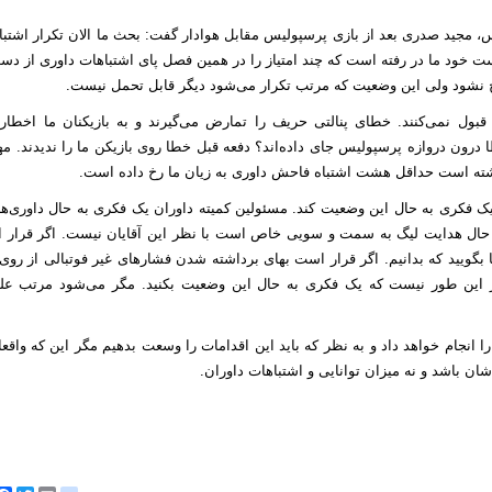
، مجید صدری بعد از بازی پرسپولیس مقابل هوادار گفت: بحث ما الان تکرار اشتبا
ت خود ما در رفته است که چند امتیاز را در همین فصل پای اشتباهات داوری از دست
نج نشود ولی این وضعیت که مرتب تکرار می‌شود دیگر قابل تحمل نیست.
بول نمی‌کنند. خطای پنالتی حریف را تمارض می‌گیرند و به بازیکنان ما اخطار 
ا درون دروازه پرسپولیس جای داده‌اند؟ دفعه قبل خطا روی بازیکن ما را ندیدند. 
کری به حال این وضعیت کند. مسئولین کمیته داوران یک فکری به حال داوری‌ها ب
 در حال هدایت لیگ به سمت و سویی خاص است با نظر این آقایان نیست. اگر قرار 
یید که بدانیم. اگر قرار است بهای برداشته شدن فشارهای غیر فوتبالی از روی
ر این طور نیست که یک فکری به حال این وضعیت بکنید. مگر می‌شود مرتب علی
ا انجام خواهد داد و به نظر که باید این اقدامات را وسعت بدهیم مگر این که واقعا
شان باشد و نه میزان توانایی و اشتباهات داوران.