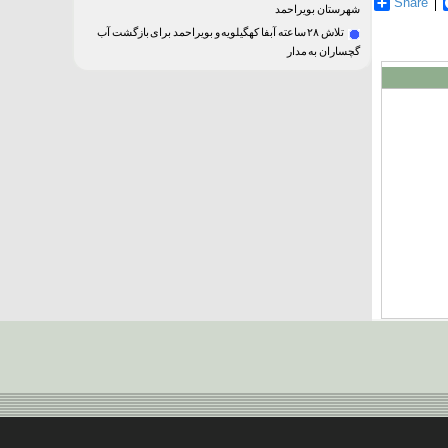
Share
Facebo
T
شهرستان بویراحمد
تلاش ۲۸ ساعته آبفا کهگیلویه و بویراحمد برای بازگشت آب
گچساران به مدار