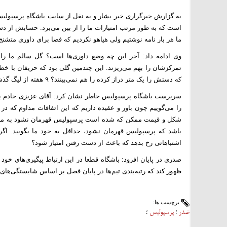
به گزارش خبرگراری خبر بشار و به نقل از سایت باشگاه پرسپولیس
است که به طور مرتب امتیازات ما را از بین می‌برد. حسابش از دس
ما هر بار نامه نوشتیم ولی هیاهو نکردیم که فضا برای داوری متش
وی ادامه داد: آخر این چه وضع داوری‌ها است؟ گل سالم ما را ق
تمرکزشان را بهم می‌ریزند. این چندمین گلی بود که حریفان با خط
که دستش را یک متر دراز کرده را هم نمی‌بینند؟ ۹ هفته از لیگ گذشته است حداقل هشت اشتباه فاحش داوری به زیان ما رخ داده است.
سرپرست باشگاه پرسپولیس خاطر نشان کرد: آقای عزیزی خادم یک ف
را می‌گوییم چون باور و عقیده داریم که این اتفاقات مداوم که
شکل و قیمت ممکن که شده است پرسپولیس قهرمان نشود به ما بگو
باشد که پرسپولیس قهرمان نشود، حداقل به خود ما بگویید. اگ
اشتباهاتی رخ بدهد که باعث از دست رفتن امتیاز شود؟
صدری در پایان افزود: باشگاه قطعا در این ارتباط پیگیری‌های خود ر
ظهور کند که رتبه‌بندی تیم‌ها در پایان فصل بر اساس شایستگی‌های‌
برچسب ها:
ضدر
پرسپولیس
؛
؛