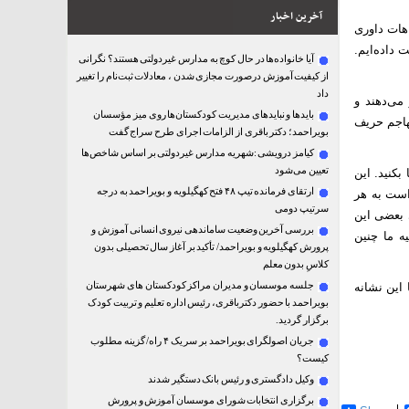
آخرین اخبار
هات داوری
 داده‌ایم.
آیا خانواده‌ها در حال کوچ به مدارس غیردولتی هستند؟ نگرانی
از کیفیت آموزش درصورت مجازی شدن ، معادلات ثبت‌نام را تغییر
داد
می‌دهند و
بایدها و نبایدهای مدیریت کودکستان‌ها روی میز مؤسسان
مهاجم حریف
بویراحمد؛ دکتر باقری از الزامات اجرای طرح سراج گفت
کیامز درویشی :شهریه مدارس غیردولتی بر اساس شاخص‌ها
تعیین می‌شود
کنید. این
ارتقای فرمانده تیپ ۴۸ فتح کهگیلویه و بویراحمد به درجه
است به هر
سرتیپ دومی
 بعضی این
بررسی آخرین وضعیت ساماندهی نیروی انسانی آموزش و
ه ما چنین
پرورش کهگیلویه و بویراحمد/ تأکید بر آغاز سال تحصیلی بدون
کلاسِ بدون معلم
جلسه موسسان و مدیران مراکز کودکستان های شهرستان
 این نشانه
بویراحمد با حضور دکترباقری، رئیس اداره تعلیم و تربیت کودک
برگزار گردید.
جریان اصولگرای بویراحمد بر سر یک ۴ راه/ گزینه مطلوب
کیست؟
وکیل دادگستری و رئیس بانک دستگیر شدند
برگزاری انتخابات شورای موسسان آموزش و پرورش